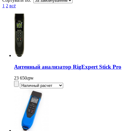
Сортувати по:
1
2
всё
Антенный анализатор RigExpert Stick Pro
23 650
грн