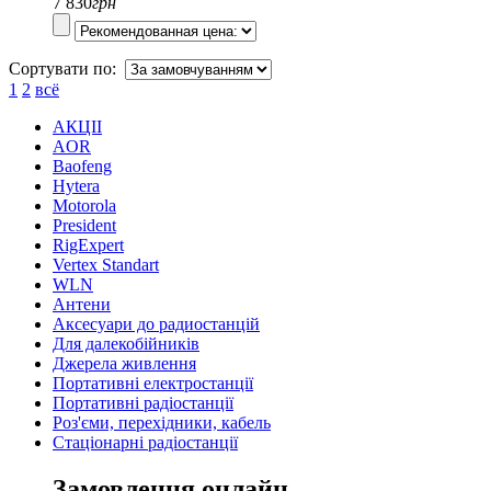
7 830
грн
Сортувати по:
1
2
всё
АКЦІІ
AOR
Baofeng
Hytera
Motorola
President
RigExpert
Vertex Standart
WLN
Антени
Аксесуари до радиостанцій
Для далекобійників
Джерела живлення
Портативні електростанції
Портативні радіостанції
Роз'єми, перехідники, кабель
Стаціонарні радіостанції
Замовлення онлайн