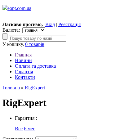
eopt.com.ua
Ласкаво просимо,
Вхід
|
Реєстрація
Валюта:
У кошику,
0 товарів
Главная
Новини
Оплата та доставка
Гарантія
Контакти
Головна
»
RigExpert
RigExpert
Гарантия :
Все
6 мес