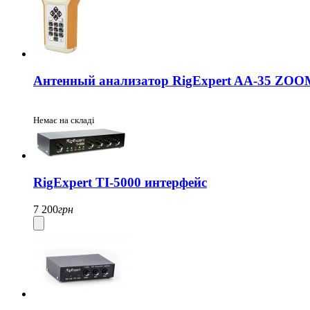
Антенный анализатор RigExpert AA-35 ZOO
Немає на складі
RigExpert TI-5000 интерфейс
7 200
грн