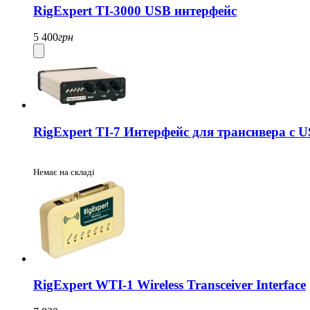
RigExpert TI-3000 USB интерфейс
5 400
грн
RigExpert TI-7 Интерфейс для трансивера с
Немає на складі
RigExpert WTI-1 Wireless Transceiver Interface