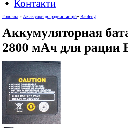
Контакти
Головна
»
Аксесуари до радиостанцій
»
Baofeng
Аккумуляторная бата
2800 мАч для рации 