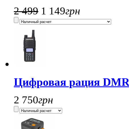
2 499
1 149
грн
Цифровая рация DMR
2 750
грн