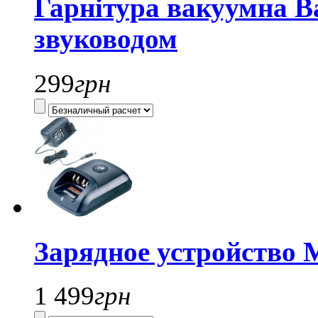
Гарнітура вакуумна B
звуководом
299
грн
Зарядное устройство
1 499
грн