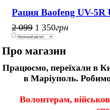
Рация Baofeng UV-5R U
2 099
1 350
грн
Про магазин
Працюємо, переїхали в Ки
в Маріуполь. Робимо
Волонтерам, військо
спе