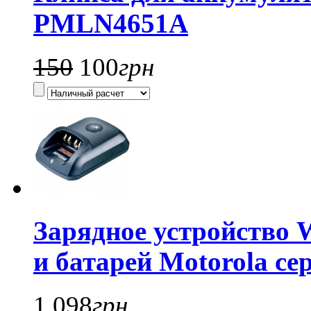
PMLN4651A
150
100
грн
Зарядное устройство
и батарей Motorola се
1 098
грн