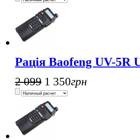
Рація Baofeng UV-5R U
2 099
1 350
грн