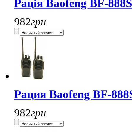
Рація Baofeng BF-888S
982
грн
Рация Baofeng BF-888S
982
грн