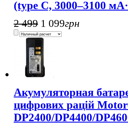
(type C, 3000–3100 мА·
2 499
1 099
грн
Акумуляторная батар
цифрових рацій Motor
DP2400/DP4400/DP460