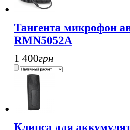
Тангента микрофон а
RMN5052A
1 400
грн
Клипса для аккумулято