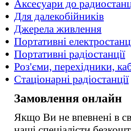
Аксесуари до радиостан
Для далекобійників
Джерела живлення
Портативні електростанц
Портативні радіостанції
Роз'єми, перехідники, ка
Стаціонарні радіостанції
Замовлення онлайн
Якщо Ви не впевнені в св
наші спеціалісти безкош