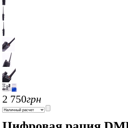
2 750
грн
Цифровая рация DMR