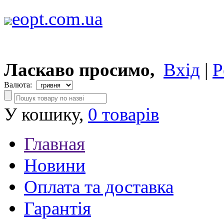
eopt.com.ua
Ласкаво просимо,
Вхід
|
Р
Валюта:
У кошику,
0 товарів
Главная
Новини
Оплата та доставка
Гарантія