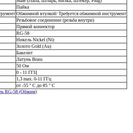
Male (Папа, Штырь, Вилка, Штекер, Plug)
Пайка
трумент
Обжимной втулкой/ Требуется обжимной инструмент
Резьбовое соединение (резьба внутри)
Прямой коннектор
RG-58
Никель Nickel (Ni)
Золото Gold (Au)
Бакелит
Латунь Brass
50 Ом
0 - 11 ГГЦ
1,3 max. 0-11 ГГц
от -55 ° C до 85 ° C
ель RG-58 (Обжим)