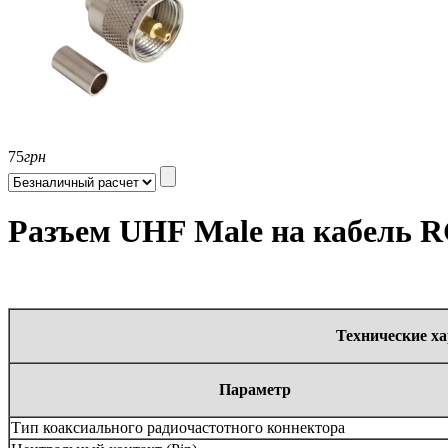
75
грн
Разъем UHF Male на кабель R
Технические х
Параметр
Тип коаксиального радиочастотного коннектора