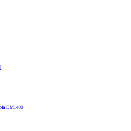
Ї
rola DM1400