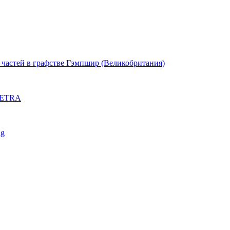
частей в графстве Гэмпшир (Великобритания)
 TETRA
ng