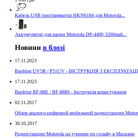
Кабель USB программатор HKN6184 для Motorola...
Аккумулятор для рации Motorola DP-4400 3200mah...
Новини
в блозі
17.11.2023
Baofeng UV5R / P51UV - ІНСТРУКЦІЯ З ЕКСПЛУАТАЦІ
17.11.2023
Вaofeng BF-88E / BF-888S - Інструкція користування
02.11.2017
Обзор аналого-цифровой мобильной радиостанции Moto
30.10.2017
Радиостанции Motorola на турнире по гольфу в Малазии