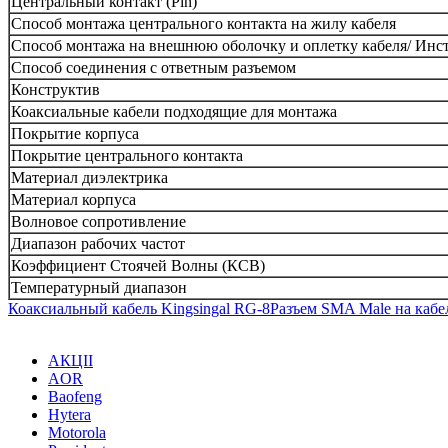
Центральный контакт (Pin)
Способ монтажа центрального контакта на жилу кабеля
Способ монтажа на внешнюю оболочку и оплетку кабеля/ Инс
Способ соединения с ответным разъемом
Конструктив
Коаксиальные кабели подходящие для монтажа
Покрытие корпуса
Покрытие центрального контакта
Материал диэлектрика
Материал корпуса
Волновое сопротивление
Диапазон рабочих частот
Коэффициент Стоячей Волны (КСВ)
Температурный диапазон
Коаксиальный кабель Kingsingal RG-8
Разъем SMA Male на каб
АКЦІІ
AOR
Baofeng
Hytera
Motorola