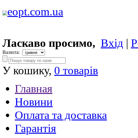
eopt.com.ua
Ласкаво просимо,
Вхід
|
Р
Валюта:
У кошику,
0 товарів
Главная
Новини
Оплата та доставка
Гарантія