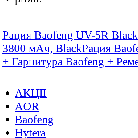
+
Рация Baofeng UV-5R Black
3800 мАч, Black
Рация Baof
+ Гарнитура Baofeng + Ре
АКЦІІ
AOR
Baofeng
Hytera