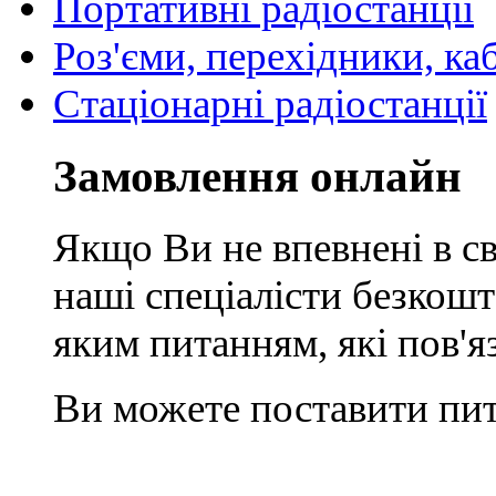
Портативні радіостанції
Роз'єми, перехідники, ка
Стаціонарні радіостанції
Замовлення онлайн
Якщо Ви не впевнені в св
наші спеціалісти безкош
яким питанням, які пов'
Ви можете поставити пит