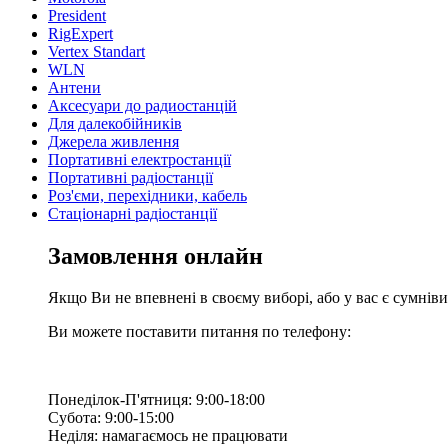
President
RigExpert
Vertex Standart
WLN
Антени
Аксесуари до радиостанцій
Для далекобійників
Джерела живлення
Портативні електростанції
Портативні радіостанції
Роз'єми, перехідники, кабель
Стаціонарні радіостанції
Замовлення онлайн
Якщо Ви не впевнені в своєму виборі, або у вас є сумнів
Ви можете поставити питання по телефону:
Понеділок-П'ятниця: 9:00-18:00
Субота: 9:00-15:00
Неділя: намагаємось не працювати