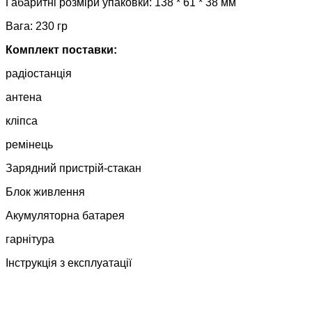
Габаритні розміри упаковки: 138 * 61 * 38 мм
Вага: 230 гр
Комплект поставки:
радіостанція
антена
кліпса
ремінець
Зарядний пристрій-стакан
Блок живлення
Акумуляторна батарея
гарнітура
Інструкція з експлуатації