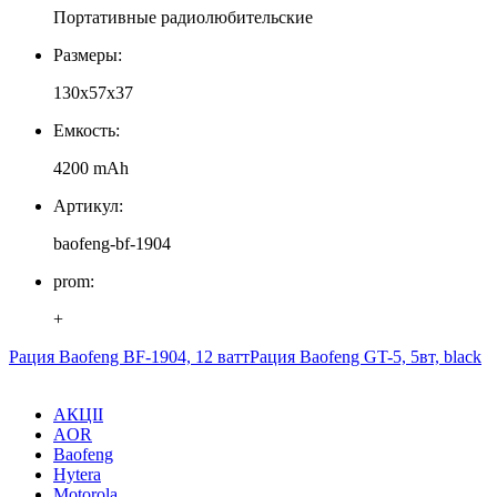
Портативные радиолюбительские
Размеры:
130x57x37
Емкость:
4200 mAh
Артикул:
baofeng-bf-1904
prom:
+
Рация Baofeng BF-1904, 12 ватт
Рация Baofeng GT-5, 5вт, black
АКЦІІ
AOR
Baofeng
Hytera
Motorola