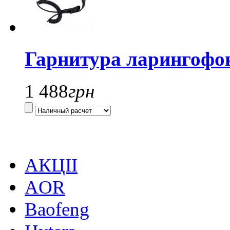
Гарнитура ларингофо
1 488
грн
АКЦІІ
AOR
Baofeng