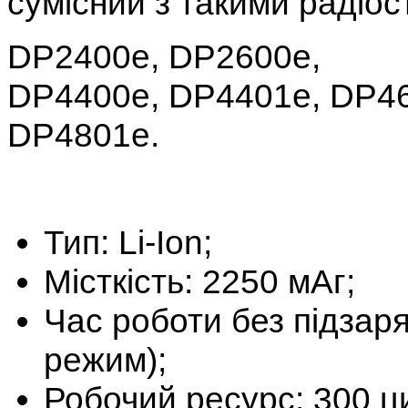
сумісний з такими радіо
DP2400e, DP2600e,
DP4400e, DP4401e, DP46
DP4801e.
Тип: Li-Ion;
Місткість: 2250 мАг;
Час роботи без підзар
режим);
Робочий ресурс: 300 ц