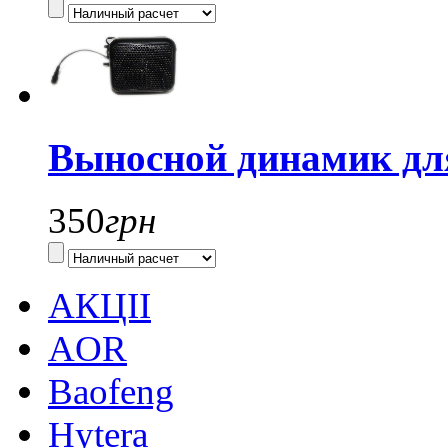
Выносной динамик дл
350
грн
АКЦІІ
AOR
Baofeng
Hytera